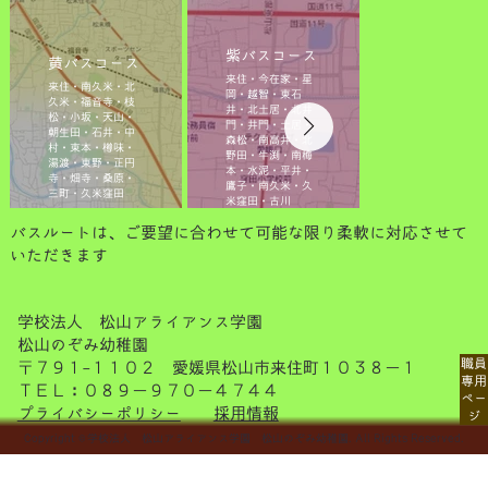
紫バスコース
黄バスコース
来住・今在家・星
来住・南久米・北
岡・越智・東石
久米・福音寺・枝
井・北土居・北井
松・小坂・天山・
門・井門・土居・
朝生田・石井・中
森松・南高井・北
村・束本・樽味・
野田・牛渕・南梅
湯渡・東野・正円
本・水泥・平井・
寺・畑寺・桑原・
鷹子・南久米・久
三町・久米窪田​
米窪田・古川
​バスルートは、ご要望に合わせて可能な限り柔軟に対応させて
いただきます
学校法人 松山アライアンス学園
松山のぞみ幼稚園
職員
〒７９１-１１０２ 愛媛県松山市来住町１０３８－１
専用
ＴＥＬ：０８９－９７０－４７４４
ペー
プライバシーポリシー
採用情報
ジ
Copyright © 学校法人 松山アライアンス学園 松山のぞみ幼稚園. All Rights Reserved.