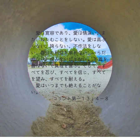
愛は寛容であり、愛は情深い。ま
た、ねたむことをしない。愛は高ぶ
らない、誇らない、不作法をしな
い、自分の利益を求めない、いらだ
たない、恨みをいだかない。 不義を
喜ばないで真理を喜ぶ。そして、す
べてを忍び、すべてを信じ、すべて
を望み、すべてを耐える。
愛はいつまでも絶えることがな
い。
コリント第一１３：４－８