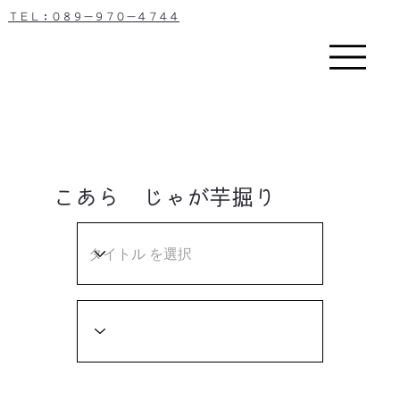
ＴＥＬ：０８９－９７０－４７４４
こあら じゃが芋掘り